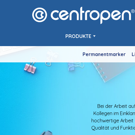
PRODUKTE
Permanentmarker
L
Bei der Arbeit au
Kollegen im Einklan
hochwertige Arbeit
Qualität und Funkti