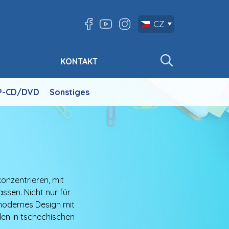
CZ
KONTAKT
P-CD/DVD
Sonstiges
konzentrieren, mit
assen. Nicht nur für
modernes Design mit
den in tschechischen