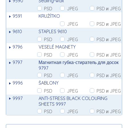
9590
Sealing-wax
PSD
JPEG
PSD и JPEG
9591
KRUŽÍTKO
JPEG
PSD и JPEG
9610
STAPLES 9610
PSD
JPEG
PSD и JPEG
9796
VESELÉ MAGNETY
PSD
JPEG
PSD и JPEG
9797
Магнитная губка-стиратель для досок
9797
PSD
JPEG
PSD и JPEG
9996
ŠABLONY
PSD
JPEG
PSD и JPEG
9997
ANTI-STRESS BLACK COLOURING
SHEETS 9997
PSD
JPEG
PSD и JPEG