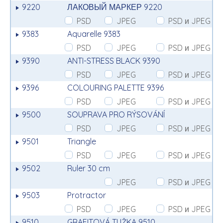
9220
ЛАКОВЫЙ МАРКЕР 9220
PSD
JPEG
PSD и JPEG
9383
Aquarelle 9383
PSD
JPEG
PSD и JPEG
9390
ANTI-STRESS BLACK 9390
PSD
JPEG
PSD и JPEG
9396
COLOURING PALETTE 9396
PSD
JPEG
PSD и JPEG
9500
SOUPRAVA PRO RÝSOVÁNÍ
PSD
JPEG
PSD и JPEG
9501
Triangle
PSD
JPEG
PSD и JPEG
9502
Ruler 30 cm
JPEG
PSD и JPEG
9503
Protractor
PSD
JPEG
PSD и JPEG
9510
GRAFITOVÁ TUŽKA 9510