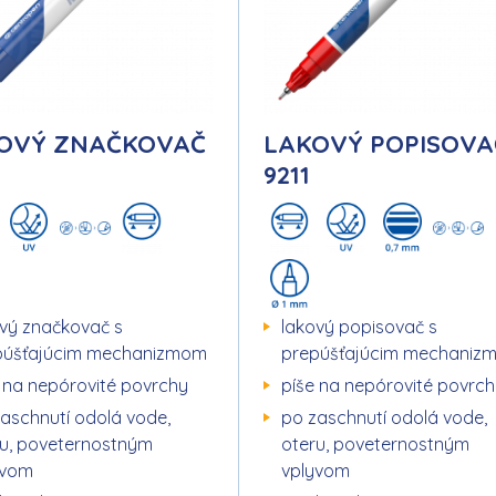
OVÝ ZNAČKOVAČ
LAKOVÝ POPISOVA
0
9211
vý značkovač s
lakový popisovač s
púšťajúcim mechanizmom
prepúšťajúcim mechaniz
 na nepórovité povrchy
píše na nepórovité povrc
aschnutí odolá vode,
po zaschnutí odolá vode,
ru, poveternostným
oteru, poveternostným
yvom
vplyvom