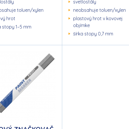
lostály
svetlostály
sahuje toluen/xylen
neobsahuje toluen/xylen
ový hrot
plastový hrot v kovovej
objímke
a stopy 1–5 mm
šírka stopy 0,7 mm