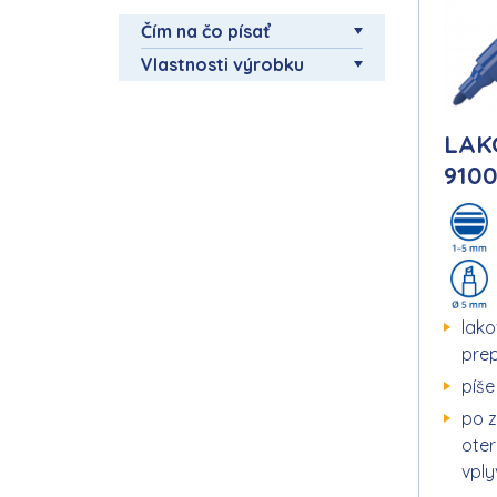
Čím na čo písať
Vlastnosti výrobku
LAK
910
lako
pre
píše
po z
ote
vpl