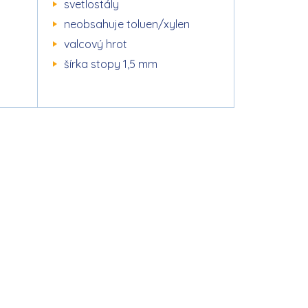
svetlostály
neobsahuje toluen/xylen
valcový hrot
šírka stopy 1,5 mm