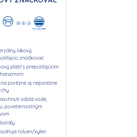
OVÝ ZNAČKOVAČ
erzálny lakový
úšťajúci značkovač
íkový plášť s prepúšťajúcim
hanizmom
 na porézne aj neporézne
rchy
aschnutí odolá vode,
ru, poveternostným
yvom
lostály
sahuje toluen/xylen