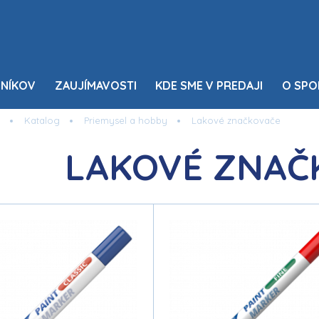
NÍKOV
ZAUJÍMAVOSTI
KDE SME V PREDAJI
O SPO
Katalog
Priemysel a hobby
Lakové značkovače
LAKOVÉ ZNAČ