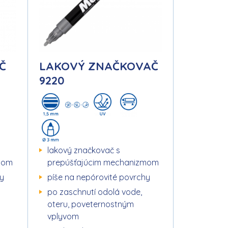
Č
LAKOVÝ ZNAČKOVAČ
9220
lakový značkovač s
mom
prepúšťajúcim mechanizmom
hy
píše na nepórovité povrchy
po zaschnutí odolá vode,
oteru, poveternostným
vplyvom