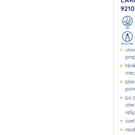
LAK
9210
univ
prep
hlin
mec
píše
pov
po z
ote
vpl
svet
neob