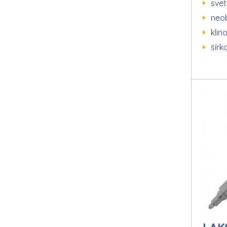
svet
neob
klin
šírk