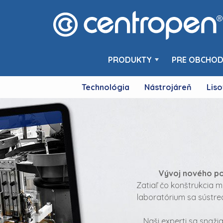
PRODUKTY
PRE OBCHOD
Technológia
Nástrojáreň
Liso
Vývoj nového po
Zatiaľ čo konštrukcia 
laboratórium sa sústred
Naši experti sa snaži