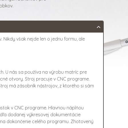
robkov.
. Nikdy však nejde len o jednu formu, ale
ch. U nás sa používa na výrobu matríc pre
mocné otvory. Stroj pracuje v CNC programe.
troj má zásobník nástrojov, z ktorého si sám
čiastok v CNC programe. Hlavnou náplňou
 podľa dodanej výkresovej dokumentácie
je na dokončenie celého programu. Zhotovený