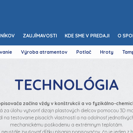
NÍKOV
ZAUJÍMAVOSTI
KDE SME V PREDAJI
O SPO
vanie
Výroba atramentov
Potlač
Hroty
Tam
TECHNOLÓGIA
pisovača začína vždy v konštrukcii a vo fyzikálno-chemic
má za úlohu vytvoriť dizajn plastových dielcov pomocou 3D 
í na testovanie písacích vlastností a na odolnosť jednotlivýc
mechanickému poškodeniu a extrémnym teplotám.
a neustále zvyšovať dĺžku písania popisovačov, čo je jeden z 