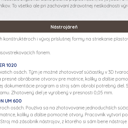
íkov. To všetko ale pri zachovaní zdravotnej neškodnosti vý
Nástrojáreň
konštruktéroch i vývoj príslušnej formy na striekanie plastov
lisovstrekovacích foriem.
ER 1020
 piatich osách. Tým je možné zhotovovať súčiastky v 3D tvaro
a na presné obrábanie otvorov pre matrice, kolíky a ďalšie po
ej dokumentácie program a stroj sám obrobí potrebný diel. S
amu. Zhotovený diel je vyrobený v presnosti 0,05 mm.
ON UM 600
v troch osách. Používa sa na zhotovovanie jednoduchších sú
e matrice, kolíky a ďalšie pomocné otvory. Pracovník vytvorí
 Stroj má zásobník nástrojov, z ktorého si sám berie nástro