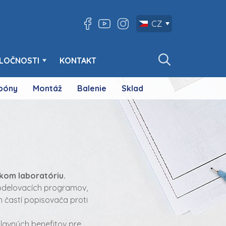
CZ
LOČNOSTI
KONTAKT
póny
Montáž
Balenie
Sklad
kom laboratóriu.
modelovacích programov,
h častí popisovača proti
hlavných benefitov pre