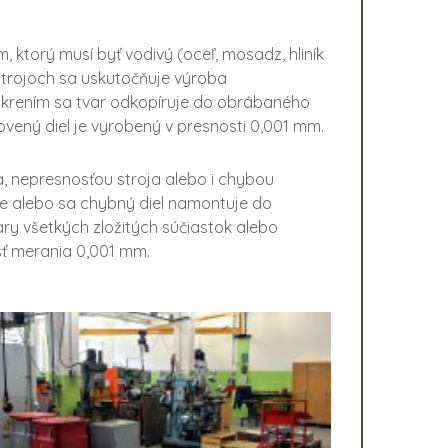
, ktorý musí byť vodivý (oceľ, mosadz, hliník
 strojoch sa uskutočňuje výroba
 iskrením sa tvar odkopíruje do obrábaného
tovený diel je vyrobený v presnosti 0,001 mm.
, nepresnosťou stroja alebo i chybou
ie alebo sa chybný diel namontuje do
ary všetkých zložitých súčiastok alebo
sť merania 0,001 mm.