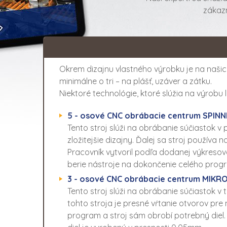
zákazn
Okrem dizajnu vlastného výrobku je na našich 
minimálne o tri – na plášť, uzáver a zátku.
Niektoré technológie, ktoré slúžia na výrobu 
5 - osové CNC obrábacie centrum SPINN
Tento stroj slúži na obrábanie súčiastok v
zložitejšie dizajny. Ďalej sa stroj použív
Pracovník vytvoril podľa dodanej výkresov
berie nástroje na dokončenie celého progr
3 - osové CNC obrábacie centrum MIKR
Tento stroj slúži na obrábanie súčiastok 
tohto stroja je presné vŕtanie otvorov pr
program a stroj sám obrobí potrebný diel.