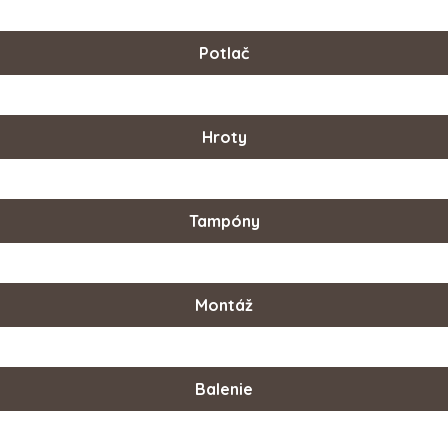
Potlač
Hroty
Tampóny
Montáž
Balenie