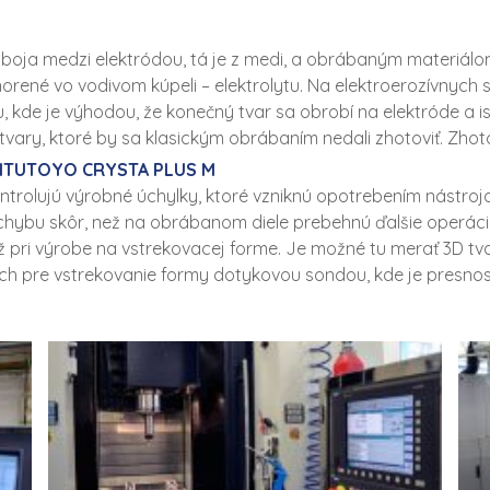
výboja medzi elektródou, tá je z medi, a obrábaným materiálom
norené vo vodivom kúpeli – elektrolytu. Na elektroerozívnych
lu, kde je výhodou, že konečný tvar sa obrobí na elektróde a
é tvary, ktoré by sa klasickým obrábaním nedali zhotoviť. Zho
 MITUTOYO CRYSTA PLUS M
rolujú výrobné úchylky, ktoré vzniknú opotrebením nástroja
ú chybu skôr, než na obrábanom diele prebehnú ďalšie operác
ž pri výrobe na vstrekovacej forme. Je možné tu merať 3D tv
ách pre vstrekovanie formy dotykovou sondou, kde je presno