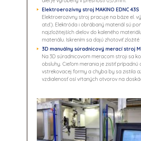
diel je vyrobený v presnosti 0,05mm.
Elektroerozívny stroj MAKINO EDNC 43S
Elektroerozivny stroj pracuje na báze el. 
atď.). Elektróda i obrábaný materiál sú po
najzložitejších dielov do kaleného materiá
materiálu. Iskrením sa dajú zhotoviť zložit
3D manuálny súradnicový merací stroj
Na 3D súradnicovom meracom stroji sa kont
obsluhy. Cieľom merania je zistiť prípadn
vstrekovacej formy a chyba by sa zistila a
vzdialenosť osí vŕtaných otvorov na dosk