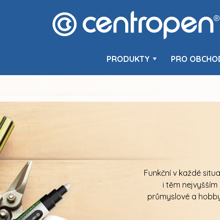
PRODUKTY
PRO OBCHO
Funkční v každé situ
i těm nejvyšším
průmyslové a hobby 