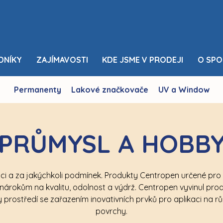
DNÍKY
ZAJÍMAVOSTI
KDE JSME V PRODEJI
O SPO
Permanenty
Lakové značkovače
UV a Window
PRŮMYSL A HOBB
aci a za jakýchkoli podmínek. Produkty Centropen určené pro 
 nárokům na kvalitu, odolnost a výdrž. Centropen vyvinul produ
prostředí se zařazením inovativních prvků pro aplikaci na r
povrchy.