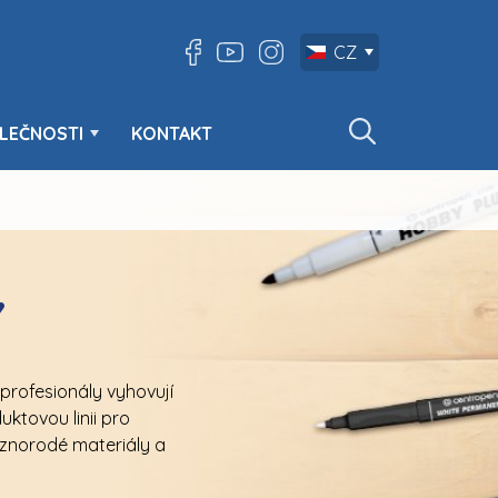
CZ
LEČNOSTI
KONTAKT
Y
profesionály vyhovují
ktovou linii pro
ůznorodé materiály a