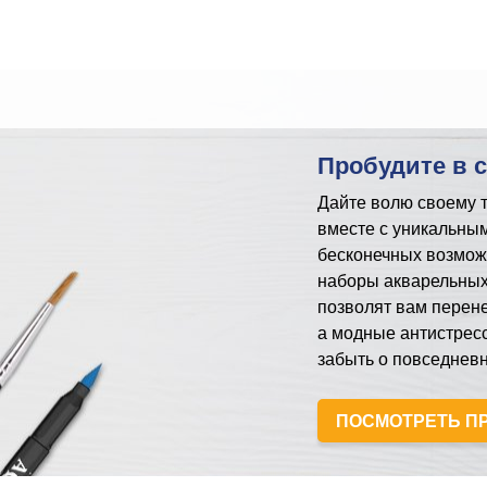
Пробудите в 
Дайте волю своему т
вместе с уникальным
бесконечных возмож
наборы акварельных
позволят вам перене
а модные антистрес
забыть о повседневн
ПОСМОТРЕТЬ П