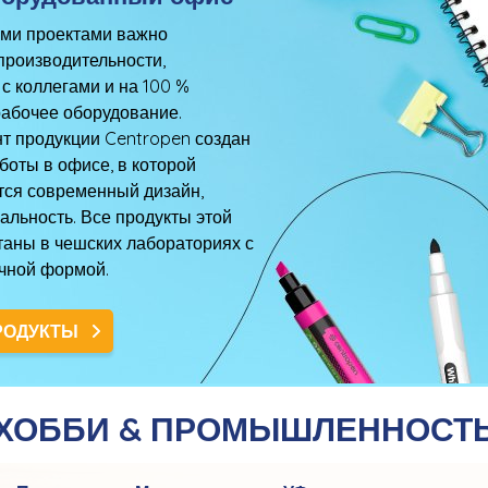
ими проектами важно
производительности,
с коллегами и на 100 %
рабочее оборудование.
т продукции Centropen создан
боты в офисе, в которой
тся современный дизайн,
альность. Все продукты этой
таны в чешских лабораториях с
чной формой.
РОДУКТЫ
ХОББИ & ПРОМЫШЛЕННОСТ