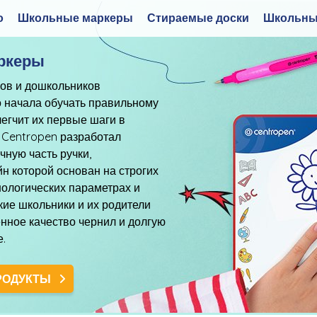
о
Школьные маркеры
Стираемые доски
Школьны
ркеры
ов и дошкольников
о начала обучать правильному
легчит их первые шаги в
 Centropen разработал
ную часть ручки,
н которой основан на строгих
нологических параметрах и
ие школьники и их родители
нное качество чернил и долгую
е.
РОДУКТЫ