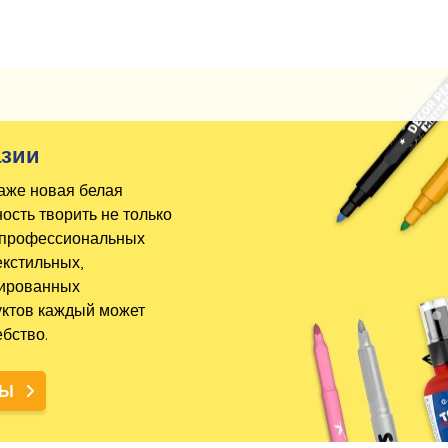
азии
даже новая белая
сть творить не только
 и профессиональных
екстильных,
зированных
уктов каждый может
бство.
ТЫ