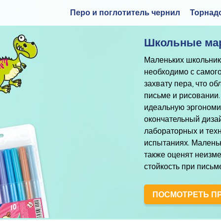
Перо и поглотитель чернил
Торнад
Школьные ма
Маленьких школьник
необходимо с самог
захвату пера, что об
письме и рисовании.
идеальную эргономич
окончательный дизай
лабораторных и тех
испытаниях. Маленьк
также оценят неизме
стойкость при письм
ПОСМОТРЕТЬ П