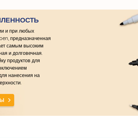
ШЛЕННОСТЬ
ии и при любых
open, предназначенная
ает самым высоким
ная и долговечная.
ку продуктов для
 включением
для нанесения на
ерхности.
ТЫ