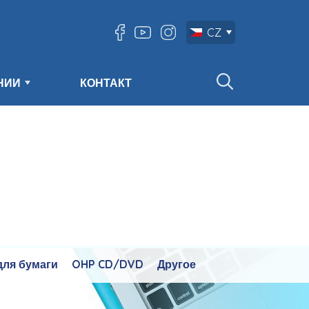
CZ
НИИ
КОНТАКТ
для бумаги
OHP CD/DVD
Другое